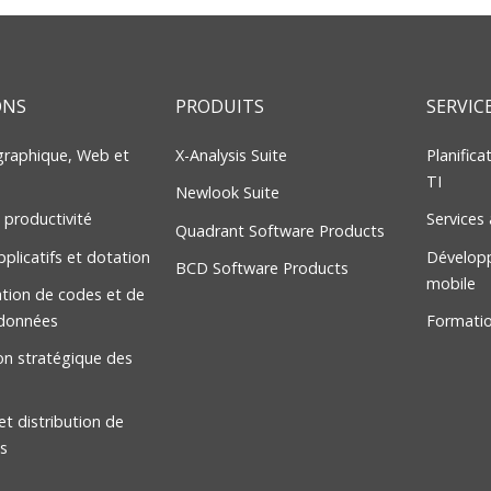
lisateur final.
 et mobiles RPG, et PHP.
eur conviviaux pour appareils mobiles à
applications et platesformes.
evoir des données provenant d'autres
ONS
PRODUITS
SERVIC
 graphique, Web et
X-Analysis Suite
Planific
TI
Newlook Suite
 productivité
Services 
Quadrant Software Products
pplicatifs et dotation
Dévelop
BCD Software Products
mobile
tion de codes et de
données
Formati
ion stratégique des
t distribution de
s