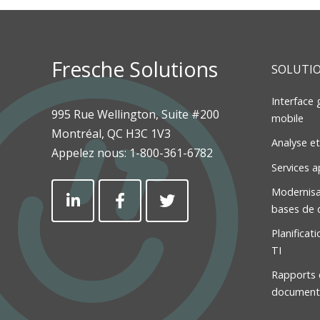
etc.) qui augmentent la productivité de l'uti
Développement rapide d'applications Web
Ajoutez des éléments d'interface utilisat
L'intégration avec d'autres technologies, 
vos écrans modernisés.
L'utilisation d'API pour demander et rec
Fresche Solutions
SOLUTI
sources.
Interface
995 Rue Wellington, Suite #200
mobile
Montréal, QC H3C 1V3
Analyse et
Appelez nous:
1-800-361-6782
Services a
Modernisa
bases de 
Planificat
TI
Rapports e
document