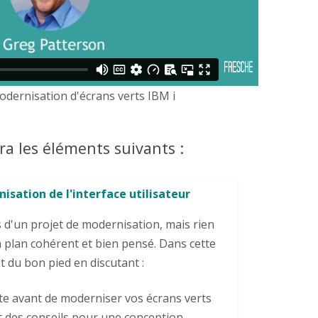
odernisation d'écrans verts IBM i
Elegant
a les éléments suivants :
sponsive
isation de l'interface utilisateur
d'un projet de modernisation, mais rien
n plan cohérent et bien pensé. Dans cette
t du bon pied en discutant :
te avant de moderniser vos écrans verts
et des conseils pour une conception